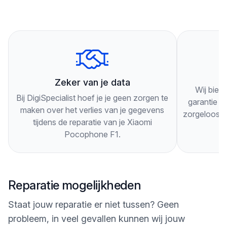
langskomen. Onze technici zullen je telefoon
grondig inspecteren en je adviseren over de beste
oplossing voor je specifieke probleem.
Onze technici werken snel en efficiënt, zodat je zo
3
snel mogelijk weer gebruik kunt maken van je
Zeker van je data
Wij bied
Xiaomi Pocophone F1. Als je nog vragen hebt of
Bij DigiSpecialist hoef je je geen zorgen te
garantie op
langs wilt komen, kun je ons altijd bellen of een
maken over het verlies van je gegevens
zorgeloos g
tijdens de reparatie van je Xiaomi
bericht sturen via WhatsApp. Wij staan klaar om je
Pocophone F1.
te helpen!
Reparatie mogelijkheden
Staat jouw reparatie er niet tussen? Geen
probleem, in veel gevallen kunnen wij jouw