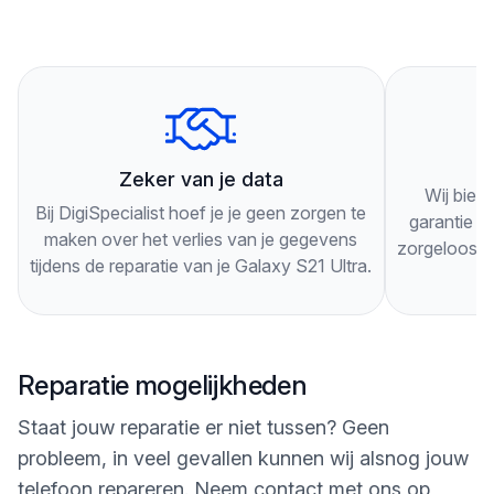
Je hoeft geen afspraak te maken, je kunt gewoon
langskomen. Onze technici zullen je telefoon
grondig inspecteren en je adviseren over de beste
oplossing voor je specifieke probleem.
3
Onze technici werken snel en efficiënt, zodat je zo
Zeker van je data
Wij bied
snel mogelijk weer gebruik kunt maken van je
Bij DigiSpecialist hoef je je geen zorgen te
garantie op
Galaxy S21 Ultra. Als je nog vragen hebt of langs
maken over het verlies van je gegevens
zorgeloos g
tijdens de reparatie van je Galaxy S21 Ultra.
wilt komen, kun je ons altijd bellen of een bericht
sturen via onze website. Wij staan klaar om je te
helpen!
Reparatie mogelijkheden
Staat jouw reparatie er niet tussen? Geen
probleem, in veel gevallen kunnen wij alsnog jouw
telefoon repareren. Neem contact met ons op