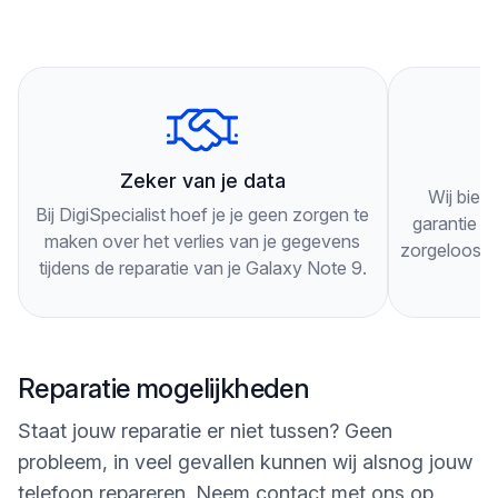
Je hoeft geen afspraak te maken, je kunt gewoon
langskomen. Onze technici zullen je telefoon
grondig inspecteren en je adviseren over de beste
oplossing voor je specifieke probleem.
3
Onze technici werken snel en efficiënt, zodat je zo
Zeker van je data
Wij bied
snel mogelijk weer gebruik kunt maken van je
Bij DigiSpecialist hoef je je geen zorgen te
garantie op
Galaxy Note 9. Als je nog vragen hebt of langs wilt
maken over het verlies van je gegevens
zorgeloos g
tijdens de reparatie van je Galaxy Note 9.
komen, kun je ons altijd bellen of een bericht
sturen via onze website. Wij staan klaar om je te
helpen!
Reparatie mogelijkheden
Staat jouw reparatie er niet tussen? Geen
probleem, in veel gevallen kunnen wij alsnog jouw
telefoon repareren. Neem contact met ons op