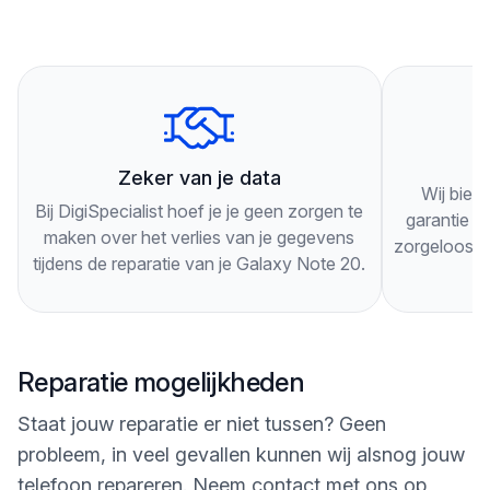
Je hoeft geen afspraak te maken, je kunt gewoon
langskomen. Onze technici zullen je telefoon
grondig inspecteren en je adviseren over de beste
oplossing voor je specifieke probleem.
3
Onze technici werken snel en efficiënt, zodat je zo
Zeker van je data
Wij bied
snel mogelijk weer gebruik kunt maken van je
Bij DigiSpecialist hoef je je geen zorgen te
garantie op
Galaxy Note 20. Als je nog vragen hebt of langs
maken over het verlies van je gegevens
zorgeloos g
tijdens de reparatie van je Galaxy Note 20.
wilt komen, kun je ons altijd bellen of een bericht
sturen via onze website. Wij staan klaar om je te
helpen!
Reparatie mogelijkheden
Staat jouw reparatie er niet tussen? Geen
probleem, in veel gevallen kunnen wij alsnog jouw
telefoon repareren. Neem contact met ons op