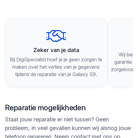
Je hoeft geen afspraak te maken, je kunt gewoon
langskomen. Onze technici zullen je telefoon
grondig inspecteren en je adviseren over de beste
oplossing voor je specifieke probleem.
3
Onze technici werken snel en efficiënt, zodat je zo
Zeker van je data
Wij bied
snel mogelijk weer gebruik kunt maken van je
Bij DigiSpecialist hoef je je geen zorgen te
garantie op
Galaxy S9. Als je nog vragen hebt of langs wilt
maken over het verlies van je gegevens
zorgeloos g
tijdens de reparatie van je Galaxy S9.
komen, kun je ons altijd bellen of een bericht
sturen via onze website. Wij staan klaar om je te
helpen!
Reparatie mogelijkheden
Staat jouw reparatie er niet tussen? Geen
probleem, in veel gevallen kunnen wij alsnog jouw
telefoon repareren. Neem contact met ons op