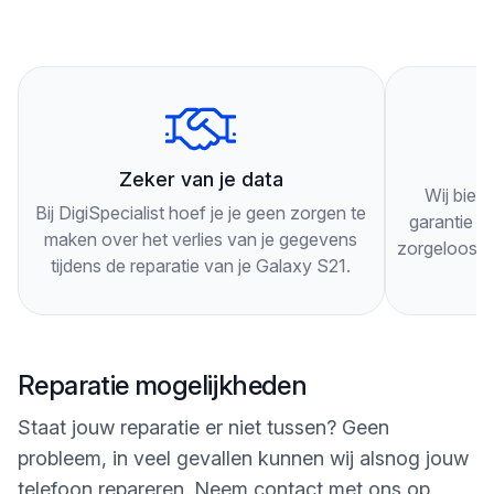
Je hoeft geen afspraak te maken, je kunt gewoon
langskomen. Onze technici zullen je telefoon
grondig inspecteren en je adviseren over de beste
oplossing voor je specifieke probleem.
3
Onze technici werken snel en efficiënt, zodat je zo
Zeker van je data
Wij bied
snel mogelijk weer gebruik kunt maken van je
Bij DigiSpecialist hoef je je geen zorgen te
garantie op
Galaxy S21. Als je nog vragen hebt of langs wilt
maken over het verlies van je gegevens
zorgeloos g
tijdens de reparatie van je Galaxy S21.
komen, kun je ons altijd bellen of een bericht
sturen via onze website. Wij staan klaar om je te
helpen!
Reparatie mogelijkheden
Staat jouw reparatie er niet tussen? Geen
probleem, in veel gevallen kunnen wij alsnog jouw
telefoon repareren. Neem contact met ons op