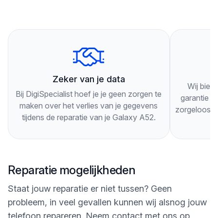
Je hoeft geen afspraak te maken, je kunt gewoon
langskomen. Onze technici zullen je telefoon
grondig inspecteren en je adviseren over de beste
oplossing voor je specifieke probleem.
3
Onze technici werken snel en efficiënt, zodat je zo
Zeker van je data
Wij bied
snel mogelijk weer gebruik kunt maken van je
Bij DigiSpecialist hoef je je geen zorgen te
garantie op
Galaxy A52. Als je nog vragen hebt of langs wilt
maken over het verlies van je gegevens
zorgeloos g
tijdens de reparatie van je Galaxy A52.
komen, kun je ons altijd bellen of een bericht
sturen via onze website. Wij staan klaar om je te
helpen!
Reparatie mogelijkheden
Staat jouw reparatie er niet tussen? Geen
probleem, in veel gevallen kunnen wij alsnog jouw
telefoon repareren. Neem contact met ons op