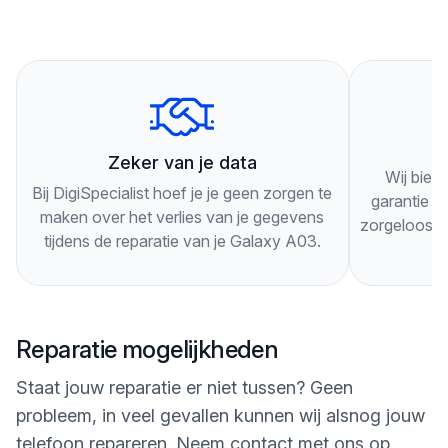
Je hoeft geen afspraak te maken, je kunt gewoon
langskomen. Onze technici zullen je telefoon
grondig inspecteren en je adviseren over de beste
oplossing voor je specifieke probleem.
3
Onze technici werken snel en efficiënt, zodat je zo
Zeker van je data
Wij bied
snel mogelijk weer gebruik kunt maken van je
Bij DigiSpecialist hoef je je geen zorgen te
garantie op
Galaxy A03. Als je nog vragen hebt of langs wilt
maken over het verlies van je gegevens
zorgeloos g
tijdens de reparatie van je Galaxy A03.
komen, kun je ons altijd bellen of een bericht
sturen via onze website. Wij staan klaar om je te
helpen!
Reparatie mogelijkheden
Staat jouw reparatie er niet tussen? Geen
probleem, in veel gevallen kunnen wij alsnog jouw
telefoon repareren. Neem contact met ons op