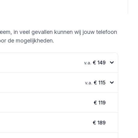
leem, in veel gevallen kunnen wij jouw telefoon
or de mogelijkheden.
€ 149
v.a.
€ 115
v.a.
€ 119
€ 189