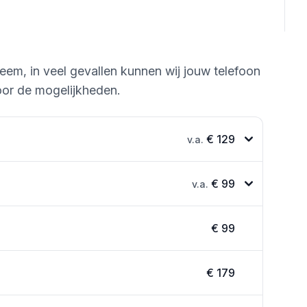
leem, in veel gevallen kunnen wij jouw telefoon
or de mogelijkheden.
€ 129
v.a.
€ 99
v.a.
€ 99
€ 179