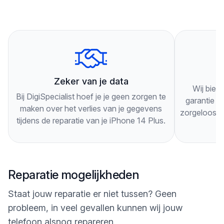
Je hoeft geen afspraak te maken, je kunt gewoon
langskomen. Onze technici zullen je telefoon
grondig inspecteren en je adviseren over de beste
oplossing voor je specifieke probleem.
3
Onze technici werken snel en efficiënt, zodat je zo
Zeker van je data
Wij bied
snel mogelijk weer gebruik kunt maken van je
Bij DigiSpecialist hoef je je geen zorgen te
garantie op
iPhone 14 Plus. Als je nog vragen hebt of langs
maken over het verlies van je gegevens
zorgeloos g
tijdens de reparatie van je iPhone 14 Plus.
wilt komen, kun je ons altijd bellen of een bericht
sturen via onze website. Wij staan klaar om je te
helpen!
Reparatie mogelijkheden
Staat jouw reparatie er niet tussen? Geen
probleem, in veel gevallen kunnen wij jouw
telefoon alsnog repareren.