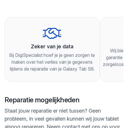
langskomen. Onze technici zullen je tablet grondig
inspecteren en je adviseren over de beste
oplossing voor je specifieke probleem.
Onze technici werken snel en efficiënt, zodat je zo
3
snel mogelijk weer gebruik kunt maken van je
Zeker van je data
Wij bied
Galaxy Tab S6. Als je nog vragen hebt of langs
Bij DigiSpecialist hoef je je geen zorgen te
garantie op
wilt komen, kun je ons altijd bellen of een bericht
maken over het verlies van je gegevens
zorgeloos g
tijdens de reparatie van je Galaxy Tab S6.
sturen via onze website. Wij staan klaar om je te
helpen!
Reparatie mogelijkheden
Staat jouw reparatie er niet tussen? Geen
probleem, in veel gevallen kunnen wij jouw tablet
alsnog repareren.
Neem contact met ons op
voor